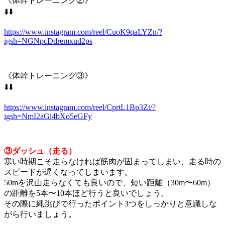
《体幹トレーニング②》
⬇️⬇️
https://www.instagram.com/reel/CuoK9qaLYZn/?
igsh=NGNpcDdremxud2ps
《体幹トレーニング③》
⬇️⬇️
https://www.instagram.com/reel/CprtL1Bp3Zt/?
igsh=NmI2aGl4bXo5eGFy
③ダッシュ（走る）
寒い時期こそ走らなければ筋肉が固まってしまい、走る時の
スピードが遅くなってしまいます。
50mを沢山走らなくても良いので、短い距離（30m〜60m）
の距離を5本〜10本ほど行うと良いでしょう。
その際に縄跳びで行ったポイント3つをしっかりと意識しな
がら行いましょう。