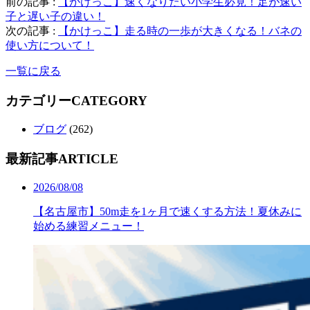
前の記事 :
【かけっこ】速くなりたい小学生必見！足が速い
子と遅い子の違い！
次の記事 :
【かけっこ】走る時の一歩が大きくなる！バネの
使い方について！
一覧に戻る
カテゴリー
CATEGORY
ブログ
(262)
最新記事
ARTICLE
2026/08/08
【名古屋市】50m走を1ヶ月で速くする方法！夏休みに
始める練習メニュー！