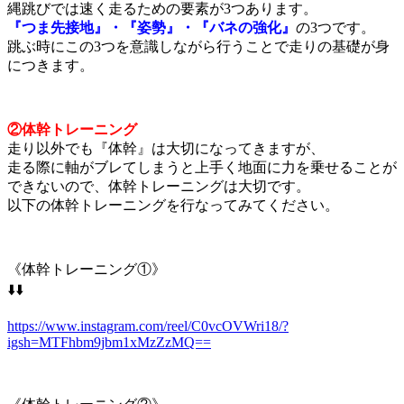
縄跳びでは速く走るための要素が3つあります。
『つま先接地』・『姿勢』・『バネの強化』
の3つです。
跳ぶ時にこの3つを意識しながら行うことで走りの基礎が身
につきます。
②体幹トレーニング
走り以外でも『体幹』は大切になってきますが、
走る際に軸がブレてしまうと上手く地面に力を乗せることが
できないので、体幹トレーニングは大切です。
以下の体幹トレーニングを行なってみてください。
《体幹トレーニング①》
⬇️⬇️
https://www.instagram.com/reel/C0vcOVWri18/?
igsh=MTFhbm9jbm1xMzZzMQ==