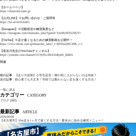
【ホームページ】
https://shunsoku-juku.jp/
【公式LINE】※お問い合わせ・ご質問等
https://lin.ee/mOGfoKG
【Instagram】※活動状況や練習風景など
https://instagram.com/shunsoku_juku?igshid=YmMyMTA2M2Y=
【TikTok】※足が速くなるための練習動画を公開中！
https://www.tiktok.com/@shunsoku_juku?_t=8i91hnJjBCM&_r=1
【長谷川先生のYouTubeチャンネル】
https://youtube.com/channel/UC9yfSs-HhXSbRpl6l_I688A
関連
前の記事 :
【走り方改善】小学生必見！脚が前に上がらないのは何故？
次の記事 :
初心者でも大丈夫！学校では教わらない足を速くする方法！
一覧に戻る
カテゴリー
CATEGORY
ブログ
(262)
最新記事
ARTICLE
2026/08/08
【名古屋市】50m走を1ヶ月で速くする方法！夏休みに始める練習メニュー！