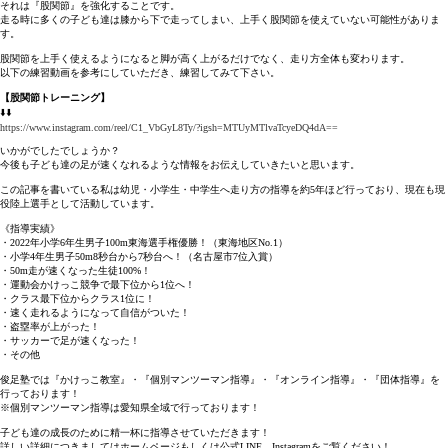
それは『股関節』を強化することです。
走る時に多くの子ども達は膝から下で走ってしまい、上手く股関節を使えていない可能性がありま
す。
股関節を上手く使えるようになると脚が高く上がるだけでなく、走り方全体も変わります。
以下の練習動画を参考にしていただき、練習してみて下さい。
【股関節トレーニング】
⬇️⬇️
https://www.instagram.com/reel/C1_VbGyL8Ty/?igsh=MTUyMTlvaTcyeDQ4dA==
いかがでしたでしょうか？
今後も子ども達の足が速くなれるような情報をお伝えしていきたいと思います。
この記事を書いている私は幼児・小学生・中学生へ走り方の指導を約5年ほど行っており、現在も現
役陸上選手として活動しています。
《指導実績》
・2022年小学6年生男子100m東海選手権優勝！（東海地区No.1）
・小学4年生男子50m8秒台から7秒台へ！（名古屋市7位入賞）
・50m走が速くなった生徒100%！
・運動会かけっこ競争で最下位から1位へ！
・クラス最下位からクラス1位に！
・速く走れるようになって自信がついた！
・盗塁率が上がった！
・サッカーで足が速くなった！
・その他
俊足塾では『かけっこ教室』・『個別マンツーマン指導』・『オンライン指導』・『団体指導』を
行っております！
※個別マンツーマン指導は愛知県全域で行っております！
子ども達の成長のために精一杯に指導させていただきます！
詳しい詳細につきましてはホームページもしくは公式LINE、Instagramをご覧ください！