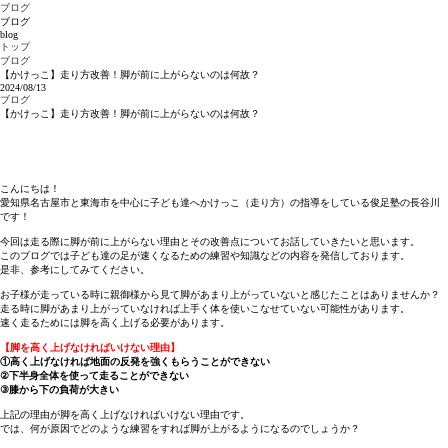
ブログ
ブログ
blog
トップ
ブログ
【かけっこ】走り方改善！脚が前に上がらないのは何故？
2024/08/13
ブログ
【かけっこ】走り方改善！脚が前に上がらないのは何故？
こんにちは！
愛知県名古屋市と東海市を中心に子ども達へかけっこ（走り方）の指導をしている俊足塾の長谷川
です！
今回は走る際に脚が前に上がらない理由とその改善点についてお話していきたいと思います。
このブログでは子ども達の足が速くなるための練習や知識などの内容を発信しております。
是非、参考にしてみてください。
お子様が走っている時に親御様から見て脚があまり上がっていないと感じたことはありませんか？
走る時に脚があまり上がっていなければ上手く体を使いこなせていない可能性があります。
速く走るためには脚を高く上げる必要があります。
【脚を高く上げなければいけない理由】
①高く上げなければ地面の反発を強くもらうことができない
②下半身全体を使って走ることができない
③膝から下の負荷が大きい
上記の理由が脚を高く上げなければいけない理由です。
では、何が原因でどのような練習をすれば脚が上がるようになるのでしょうか？