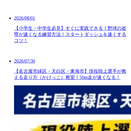
2026/08/01
【小学生・中学生必見】すぐに実践できる！野球の盗
塁が速くなる練習方法！スタートダッシュを速くする
コツ！
2026/07/30
【名古屋市緑区・天白区・東海市】現役陸上選手が教
える走り方（かけっこ）教室！50m走が速くなる！