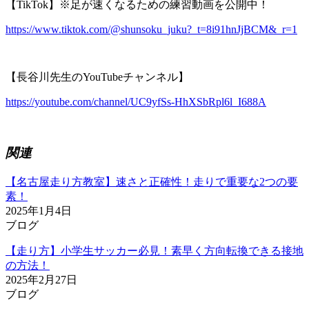
【TikTok】※足が速くなるための練習動画を公開中！
https://www.tiktok.com/@shunsoku_juku?_t=8i91hnJjBCM&_r=1
【長谷川先生のYouTubeチャンネル】
https://youtube.com/channel/UC9yfSs-HhXSbRpl6l_I688A
関連
【名古屋走り方教室】速さと正確性！走りで重要な2つの要
素！
2025年1月4日
ブログ
【走り方】小学生サッカー必見！素早く方向転換できる接地
の方法！
2025年2月27日
ブログ