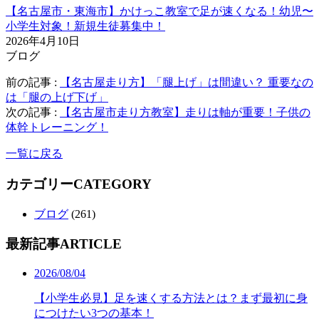
【名古屋市・東海市】かけっこ教室で足が速くなる！幼児〜
小学生対象！新規生徒募集中！
2026年4月10日
ブログ
前の記事 :
【名古屋走り方】「腿上げ」は間違い？ 重要なの
は「腿の上げ下げ」
次の記事 :
【名古屋市走り方教室】走りは軸が重要！子供の
体幹トレーニング！
一覧に戻る
カテゴリー
CATEGORY
ブログ
(261)
最新記事
ARTICLE
2026/08/04
【小学生必見】足を速くする方法とは？まず最初に身
につけたい3つの基本！