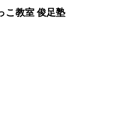
っこ教室 俊足塾