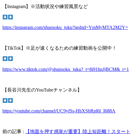
【Instagram】※活動状況や練習風景など
https://instagram.com/shunsoku_juku?igshid=YmMyMTA2M2Y=
【TikTok】※足が速くなるための練習動画を公開中！
https://www.tiktok.com/@shunsoku_juku?_t=8i91hnJjBCM&_r=1
【長谷川先生のYouTubeチャンネル】
https://youtube.com/channel/UC9yfSs-HhXSbRpl6l_I688A
前の記事 :
【地面を押す感覚が重要】陸上短距離！スタート