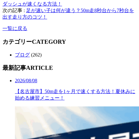
ダッシュが速くなる方法！
次の記事 :
足が速い子は何が違う？50m走8秒台から7秒台を
出す走り方のコツ！
一覧に戻る
カテゴリー
CATEGORY
ブログ
(262)
最新記事
ARTICLE
2026/08/08
【名古屋市】50m走を1ヶ月で速くする方法！夏休みに
始める練習メニュー！