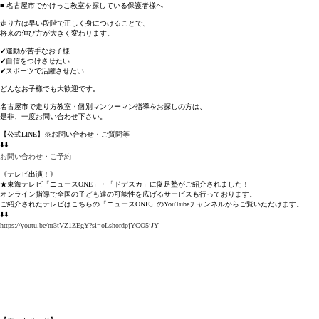
■ 名古屋市でかけっこ教室を探している保護者様へ
走り方は早い段階で正しく身につけることで、
将来の伸び方が大きく変わります。
✔運動が苦手なお子様
✔自信をつけさせたい
✔スポーツで活躍させたい
どんなお子様でも大歓迎です。
名古屋市で走り方教室・個別マンツーマン指導をお探しの方は、
是非、一度お問い合わせ下さい。
【公式LINE】※お問い合わせ・ご質問等
⬇️⬇️
お問い合わせ・ご予約
《テレビ出演！》
★東海テレビ「ニュースONE」・「ドデスカ」に俊足塾がご紹介されました！
オンライン指導で全国の子ども達の可能性を広げるサービスも行っております。
ご紹介されたテレビはこちらの「ニュースONE」のYouTubeチャンネルからご覧いただけます。
⬇️⬇️
https://youtu.be/nr3tVZ1ZEgY?si=oLshordpjYCO5jJY