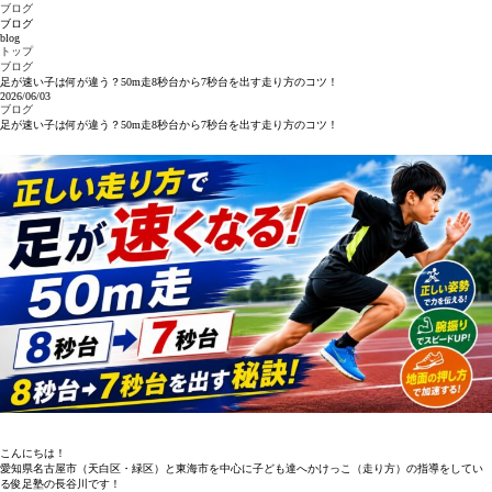
ブログ
ブログ
blog
トップ
ブログ
足が速い子は何が違う？50m走8秒台から7秒台を出す走り方のコツ！
2026/06/03
ブログ
足が速い子は何が違う？50m走8秒台から7秒台を出す走り方のコツ！
こんにちは！
愛知県名古屋市（天白区・緑区）と東海市を中心に子ども達へかけっこ（走り方）の指導をしてい
る俊足塾の長谷川です！