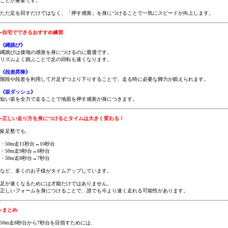
ことが重要です。
ただ足を回すだけではなく、「押す感覚」を身につけることで一気にスピードが向上します。
▪自宅でできるおすすめ練習
《縄跳び》
縄跳びは接地の感覚を身につけるのに最適です。
リズムよく跳ぶことで足の回転も速くなります。
《段差昇降》
階段や段差を利用して片足ずつ上り下りすることで、走る時に必要な脚力が鍛えられます。
《坂ダッシュ》
短い坂を全力で走ることで地面を押す感覚が身につきます。
▪正しい走り方を身につけるとタイムは大きく変わる！
俊足塾でも、
・50m走11秒台→10秒台
・50m走9秒台→8秒台
・50m走8秒台→7秒台
など、多くのお子様がタイムアップしています。
足が速くなるためには才能だけではありません。
正しいフォームを身につけることで、誰でも今より速く走れる可能性があります。
▪まとめ
50m走8秒台から7秒台を目指すためには、