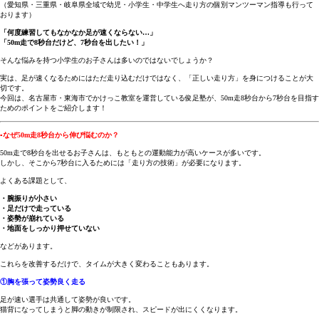
（愛知県・三重県・岐阜県全域で幼児・小学生・中学生へ走り方の個別マンツーマン指導も行って
おります）
「何度練習してもなかなか足が速くならない…」
「50m走で8秒台だけど、7秒台を出したい！」
そんな悩みを持つ小学生のお子さんは多いのではないでしょうか？
実は、足が速くなるためにはただ走り込むだけではなく、「正しい走り方」を身につけることが大
切です。
今回は、名古屋市・東海市でかけっこ教室を運営している俊足塾が、50m走8秒台から7秒台を目指す
ためのポイントをご紹介します！
▪なぜ50m走8秒台から伸び悩むのか？
50m走で8秒台を出せるお子さんは、もともとの運動能力が高いケースが多いです。
しかし、そこから7秒台に入るためには「走り方の技術」が必要になります。
よくある課題として、
・腕振りが小さい
・足だけで走っている
・姿勢が崩れている
・地面をしっかり押せていない
などがあります。
これらを改善するだけで、タイムが大きく変わることもあります。
①胸を張って姿勢良く走る
足が速い選手は共通して姿勢が良いです。
猫背になってしまうと脚の動きが制限され、スピードが出にくくなります。