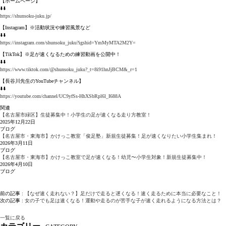
【ホームページ】
⬇️⬇️
https://shunsoku-juku.jp/
【Instagram】※活動状況や練習風景など
⬇️⬇️
https://instagram.com/shunsoku_juku?igshid=YmMyMTA2M2Y=
【TikTok】※足が速くなるための練習動画を公開中！
⬇️⬇️
https://www.tiktok.com/@shunsoku_juku?_t=8i91hnJjBCM&_r=1
【長谷川先生のYouTubeチャンネル】
⬇️⬇️
https://youtube.com/channel/UC9yfSs-HhXSbRpl6l_I688A
関連
【名古屋市緑区】生徒募集中！小学生の足が速くなる走り方教室！
2025年12月22日
ブログ
【名古屋市・東海市】かけっこ教室「俊足塾」新規生徒募集！足が速くなりたい小学生集まれ！
2026年3月11日
ブログ
【名古屋市・東海市】かけっこ教室で足が速くなる！幼児〜小学生対象！新規生徒募集中！
2026年4月10日
ブログ
前の記事 :
【なぜ速く走れない？】足だけで走ると遅くなる！速く走るために本当に必要なこと！
次の記事 :
女の子でも足は速くなる！運動や走るのが苦手な子が速く走れるようになる方法とは？
一覧に戻る