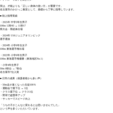
実は、才能よりも「正しい身体の使い方」が重要です。
名古屋市のかけっこ教室として、基礎から丁寧に指導しています。
■ 陸上指導実績
・2025年 中学3年生男子
100m 12秒43 → 11秒17
県大会・県総体出場
・2024年 U16ジュニアオリンピック
選手選抜
・2024年 小学6年生女子
100m 東海選手権出場
・2022年 小学6年生男子
100m 東海選手権優勝（東海地区No.1）
・小学4年生男子
50m 8秒台 → 7秒台
名古屋市7位入賞
■ 日常の成果（保護者様から多い声）
・50m走が速くなった生徒100％
・運動会で最下位 → 1位
・クラス最下位 → クラス1位
・野球で盗塁率アップ
・サッカーでスピード向上
「うちの子がこんなに変わるとは思いませんでした」
という声を多くいただいています。