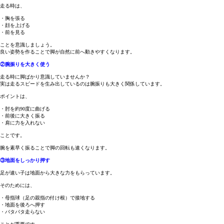
走る時は、
・胸を張る
・顔を上げる
・前を見る
ことを意識しましょう。
良い姿勢を作ることで脚が自然に前へ動きやすくなります。
②腕振りを大きく使う
走る時に脚ばかり意識していませんか？
実は走るスピードを生み出しているのは腕振りも大きく関係しています。
ポイントは、
・肘を約90度に曲げる
・前後に大きく振る
・肩に力を入れない
ことです。
腕を素早く振ることで脚の回転も速くなります。
③地面をしっかり押す
足が速い子は地面から大きな力をもらっています。
そのためには、
・母指球（足の親指の付け根）で接地する
・地面を後ろへ押す
・バタバタ走らない