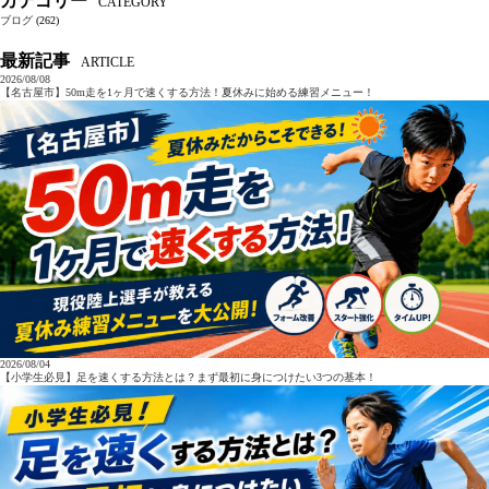
カテゴリー
CATEGORY
ブログ
(262)
最新記事
ARTICLE
2026/08/08
【名古屋市】50m走を1ヶ月で速くする方法！夏休みに始める練習メニュー！
2026/08/04
【小学生必見】足を速くする方法とは？まず最初に身につけたい3つの基本！