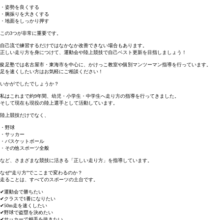
・姿勢を良くする
・腕振りを大きくする
・地面をしっかり押す
この3つが非常に重要です。
自己流で練習するだけではなかなか改善できない場合もあります。
正しい走り方を身につけて、運動会や陸上競技で自己ベスト更新を目指しましょう！
俊足塾では名古屋市・東海市を中心に、かけっこ教室や個別マンツーマン指導を行っています。
足を速くしたい方はお気軽にご相談ください！
いかがでしたでしょうか？
私はこれまで約9年間、幼児・小学生・中学生へ走り方の指導を行ってきました。
そして現在も現役の陸上選手として活動しています。
陸上競技だけでなく、
・野球
・サッカー
・バスケットボール
・その他スポーツ全般
など、さまざまな競技に活きる「正しい走り方」を指導しています。
なぜ“走り方”でここまで変わるのか？
走ることは、すべてのスポーツの土台です。
✔運動会で勝ちたい
✔クラスで1番になりたい
✔50m走を速くしたい
✔野球で盗塁を決めたい
✔サッカーで相手を抜きたい